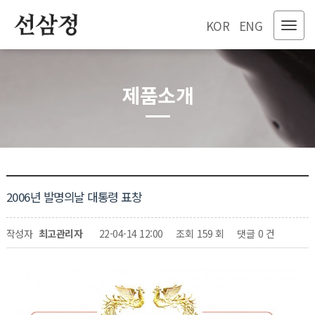
KOR
ENG
제품소개
2006년 발명의날 대통령 표창
페이지 정보
작성자
최고관리자
22-04-14 12:00
조회
159 회
댓글
0 건
관련링크