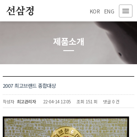
KOR
ENG
제품소개
2007 최고브랜드 종합대상
페이지 정보
작성자
최고관리자
22-04-14 12:05
조회
151 회
댓글
0 건
관련링크